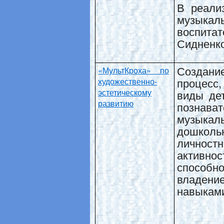
В реали
музыкал
воспита
Сидненко
Создани
«МультКроха» по
процесс
художественно-
эстетическому
виды дет
развитию
позна
музыка
дошколь
личност
активно
способн
владен
навыкам