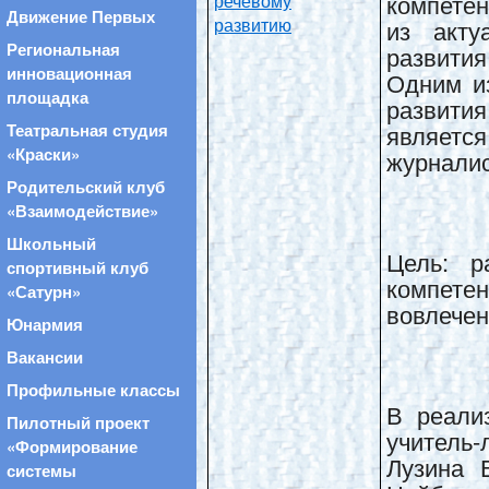
компетен
речевому
Движение Первых
развитию
из акту
Региональная
развити
инновационная
Одним и
площадка
развития
являетс
Театральная студия
«Краски»
журналис
Родительский клуб
«Взаимодействие»
Школьный
Цель: р
спортивный клуб
компет
«Сатурн»
вовлечен
Юнармия
Вакансии
Профильные классы
В реали
Пилотный проект
учитель-
«Формирование
Лузина В
системы