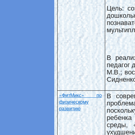
Цель: со
дошкольн
познават
мультип
В реали
педагог 
М.В.; во
Сидненко
В совре
«ФитМикс» по
проблем
физическому
развитию
посколь
ребенк
среды, 
ухудшен