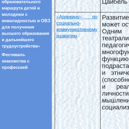
Цайбель 
образовательного
маршрута детей и
молодежи с
Развити
«Арлекино» по
инвалидностью и ОВЗ
может ос
социально-
для получения
коммуникативному
Одним 
высшего образования
развитию
театрали
и дальнейшего
педагог
трудоустройства»
многофу
Фестиваль
функц
знакомства с
подраста
профессией
и этнич
(способн
и реал
личнос
мышлени
социализ