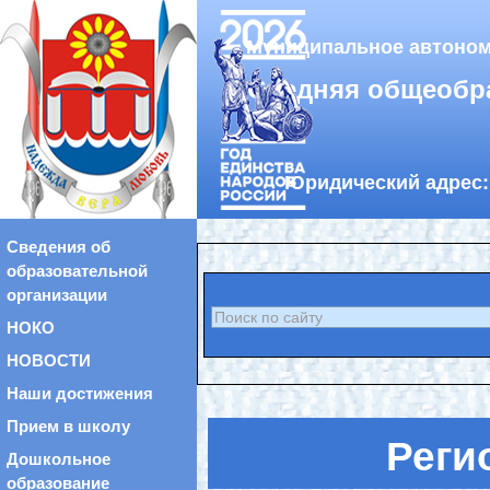
Муниципальное автоном
«Средняя общеобр
Юридический адрес: 
Сведения об
образовательной
организации
НОКО
НОВОСТИ
Наши достижения
Прием в школу
Реги
Дошкольное
образование