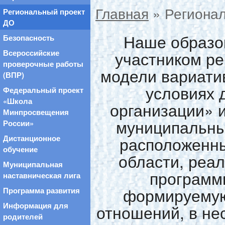
Главная
» Региона
Региональный проект
ДО
Наше образо
Безопасность
участником ре
Всероссийские
проверочные работы
модели вариати
(ВПР)
условиях 
Федеральный проект
«Школа
организации» 
Минпросвещения
муниципальны
России»
расположенны
Дистанционное
обучение
области, реа
Муниципальная
программ
наставническая лига
формируемую
Программа развития
Информация для
отношений, в не
родителей