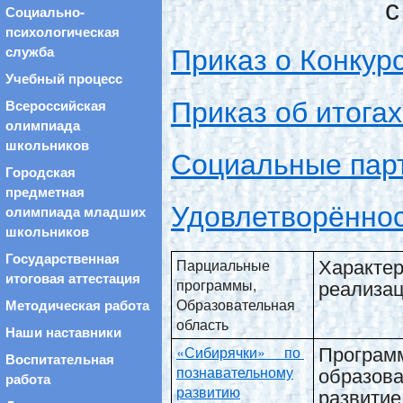
с
Социально-
психологическая
Приказ о Конкурс
служба
Учебный процесс
Приказ об итогах
Всероссийская
олимпиада
школьников
Социальные пар
Городская
предметная
Удовлетворённос
олимпиада младших
школьников
Государственная
Характе
Парциальные
итоговая аттестация
реализа
программы,
Образовательная
Методическая работа
область
Наши наставники
Прогр
«Сибирячки» по
Воспитательная
образов
познавательному
работа
развитию
развит