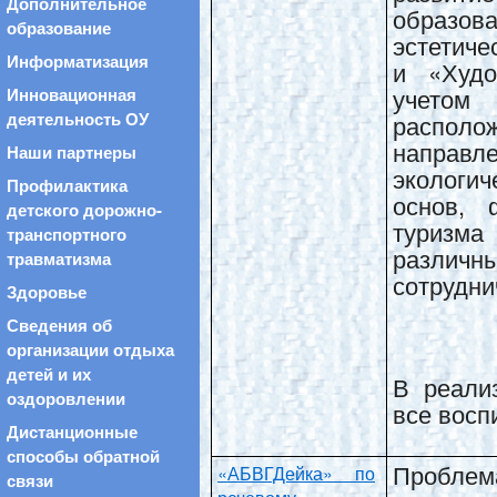
Дополнительное
образо
образование
эстетиче
Информатизация
и «Худо
учето
Инновационная
деятельность ОУ
распол
направ
Наши партнеры
экологи
Профилактика
основ, 
детского дорожно-
туризма
транспортного
различны
травматизма
сотрудни
Здоровье
Сведения об
организации отдыха
детей и их
В реали
оздоровлении
все восп
Дистанционные
способы обратной
Проблема
«АБВГДейка» по
связи