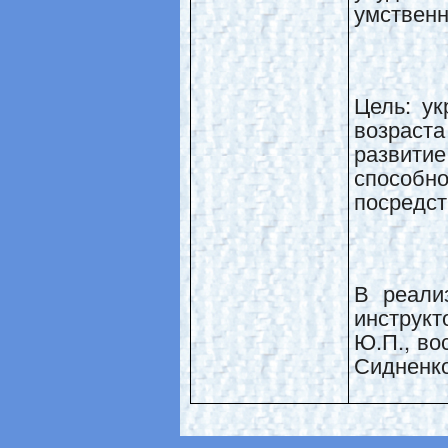
умственн
Цель: ук
возрас
развит
способ
посредст
В реали
инструк
Ю.П., во
Сидненко