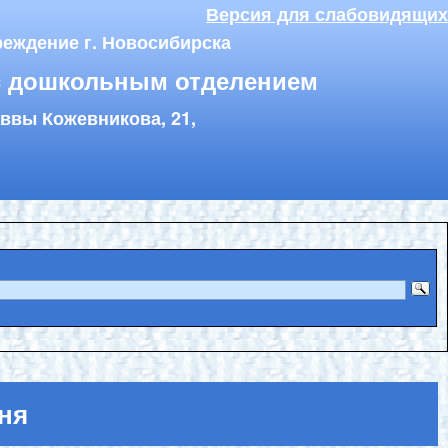
Версия для слабовидящих
еждение г. Новосибирска
с дошкольным отделением
аввы Кожевникова, 21,
ня