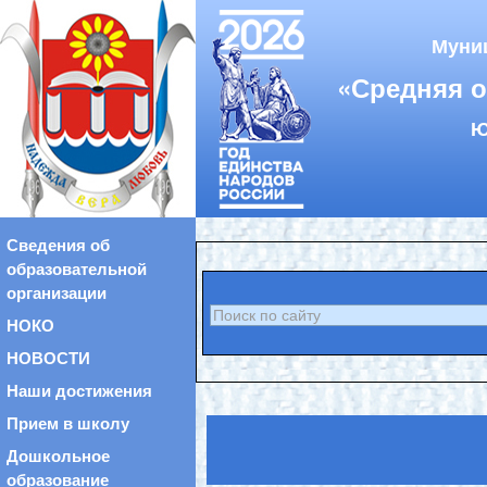
Муни
«Средняя 
Ю
Сведения об
образовательной
организации
НОКО
НОВОСТИ
Наши достижения
Прием в школу
Дошкольное
образование