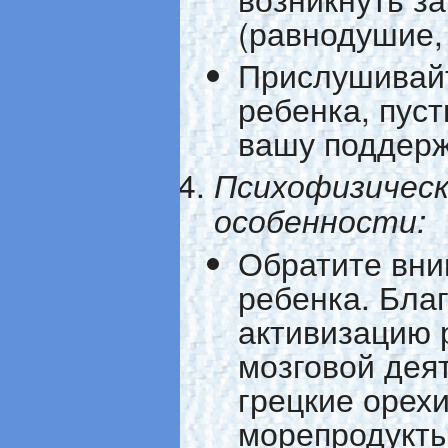
(равнодушие, 
Прислушивайт
ребенка, пуст
вашу поддерж
Психофизическ
особенности:
Обратите вни
ребенка. Бла
активизацию 
мозговой дея
грецкие орехи
морепродукты