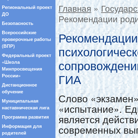
Главная
»
Государс
Региональный проект
ДО
Рекомендации род
Безопасность
Рекомендации
Всероссийские
проверочные работы
(ВПР)
психологическ
Федеральный проект
сопровождению
«Школа
Минпросвещения
ГИА
России»
Дистанционное
обучение
Слово «экзамен»
Муниципальная
«испытание». Ед
наставническая лига
является действ
Программа развития
современных вып
Информация для
родителей