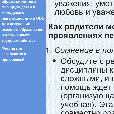
уважения, умет
образовательного
маршрута детей и
любовь и уваже
молодежи с
инвалидностью и ОВЗ
Как родители м
для получения
высшего образования
проявлениях п
и дальнейшего
трудоустройства»
Сомнение в по
Фестиваль
знакомства с
Обсудите с р
профессией
дисциплины к
сложными, и 
помощь ждет 
(организующа
учебная). Эт
совместно соз