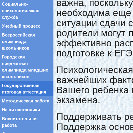
важна, поскольку
Социально-
необходима еще 
психологическая
служба
ситуации сдачи 
Учебный процесс
родители могут 
Всероссийская
эффективно расп
олимпиада
школьников
подготовке к ЕГЭ
Городская
предметная
Психологическая
олимпиада младших
важнейших факт
школьников
Государственная
Вашего ребенка 
итоговая аттестация
экзамена.
Методическая работа
Наши наставники
Поддерживать ре
Воспитательная
Поддержка основ
работа