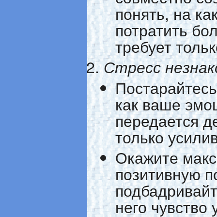
понять, на к
потратить бо
требует тольк
Стресс незнак
Постарайтесь 
как ваше эмо
передается д
только усилив
Окажите мак
позитивную п
подбадривайт
него чувство 