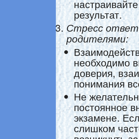
настраивайте
результат.
Стресс ответ
родителями:
Взаимодейств
необходимо в
доверия, вза
понимания вс
Не желательн
постоянное в
экзамене. Есл
слишком част
возникнуть з