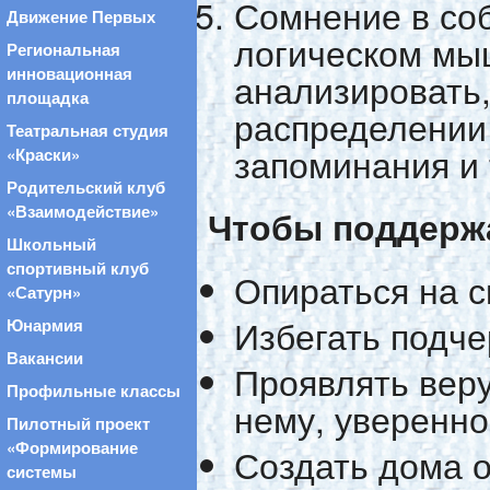
Сомнение в соб
Движение Первых
логическом мы
Региональная
инновационная
анализировать,
площадка
распределении
Театральная студия
запоминания и 
«Краски»
Родительский клуб
«Взаимодействие»
Чтобы поддержа
Школьный
спортивный клуб
Опираться на 
«Сатурн»
Избегать подче
Юнармия
Вакансии
Проявлять веру
Профильные классы
нему, увереннос
Пилотный проект
«Формирование
Создать дома 
системы