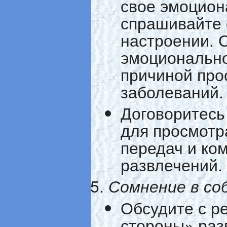
свое эмоцион
спрашивайте 
настроении. 
эмоционально
причиной про
заболеваний.
Договоритесь
для просмотр
передач и ко
развлечений.
Сомнение в со
Обсудите с р
стороны» раз