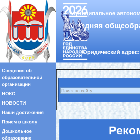
Муниципальное автоном
«Средняя общеобр
Юридический адрес: 
Сведения об
образовательной
организации
НОКО
НОВОСТИ
Наши достижения
Прием в школу
Реко
Дошкольное
образование