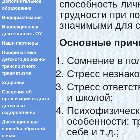
способность лич
Дополнительное
образование
трудности при по
Информатизация
значимыми для с
Инновационная
деятельность ОУ
Основные прич
Наши партнеры
Профилактика
Сомнение в пол
детского дорожно-
транспортного
Стресс незнако
травматизма
Стресс ответс
Здоровье
Сведения об
и школой;
организации отдыха
детей и их
Психофизическ
оздоровлении
особенности: т
Дистанционные
себе и т.д.;
способы обратной
связи